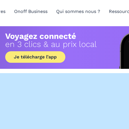
res
Onoff Business
Qui sommes nous ?
Ressour
Voyagez connecté
en 3 clics & au prix local
Je télécharge l’app