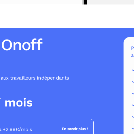
 Onoff
P
a
 aux travailleurs indépendants
/ mois

+2.99€
/mois
En savoir plus !