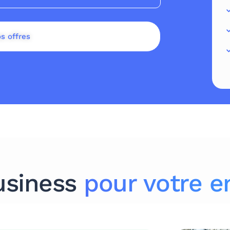
s offres
usiness
pour votre e