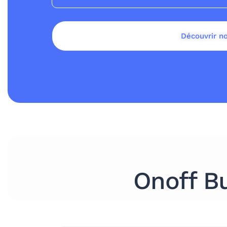
Découvrir no
Onoff B