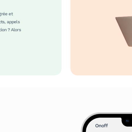
grée et
ts, appels
ion ? Alors